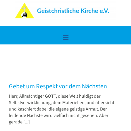
Zum
Inhalt
springen
Toggle
Navigation
Home
Lerne uns kennen
Gebet um Respekt vor dem Nächsten
Die frohe Botschaft
Herr, Allmächtiger GOTT, diese Welt huldigt der
Selbstverwirklichung, dem Materiellen, und übersieht
und kaschiert dabei die eigene geistige Armut. Der
Spiritualität & Wissen
leidende Nächste wird vielfach nicht gesehen. Aber
gerade [...]