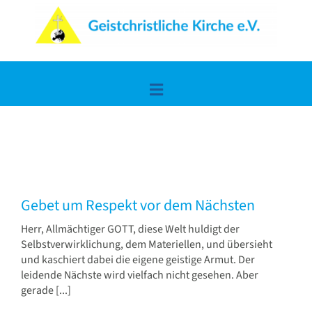
Zum
Inhalt
springen
Toggle
Navigation
Home
Lerne uns kennen
Gebet um Respekt vor dem Nächsten
Die frohe Botschaft
Herr, Allmächtiger GOTT, diese Welt huldigt der
Selbstverwirklichung, dem Materiellen, und übersieht
und kaschiert dabei die eigene geistige Armut. Der
Spiritualität & Wissen
leidende Nächste wird vielfach nicht gesehen. Aber
gerade [...]