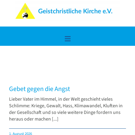
Zum
Inhalt
springen
Toggle
Navigation
Home
Lerne uns kennen
Gebet gegen die Angst
Die frohe Botschaft
Lieber Vater im Himmel, in der Welt geschieht vieles
Schlimme: Kriege, Gewalt, Hass, Klimawandel, Kluften in
der Gesellschaft und so viele weitere Dinge fordern uns
Spiritualität & Wissen
heraus oder machen [...]
1. August 2026