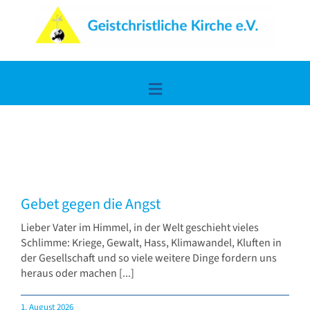
Zum
Inhalt
springen
Toggle
Navigation
Home
Lerne uns kennen
Gebet gegen die Angst
Die frohe Botschaft
Lieber Vater im Himmel, in der Welt geschieht vieles
Schlimme: Kriege, Gewalt, Hass, Klimawandel, Kluften in
der Gesellschaft und so viele weitere Dinge fordern uns
Spiritualität & Wissen
heraus oder machen [...]
1. August 2026