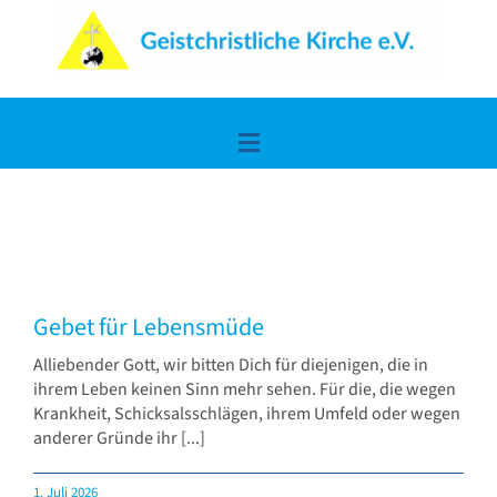
Zum
Inhalt
springen
Toggle
Navigation
Home
Lerne uns kennen
Gebet für Lebensmüde
Die frohe Botschaft
Alliebender Gott, wir bitten Dich für diejenigen, die in
ihrem Leben keinen Sinn mehr sehen. Für die, die wegen
Krankheit, Schicksalsschlägen, ihrem Umfeld oder wegen
Spiritualität & Wissen
anderer Gründe ihr [...]
1. Juli 2026